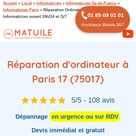
Accueil
»
Local
»
Informaticien
»
Informaticien Île-de-France
»
Informaticien Paris
»
Réparation Ordinateur Paris 17 (75017) :
01 85 09 01 01
Informaticien ouvert 24h/24 et 7j/7
Assistance Matuile 24/7
Réparation d'ordinateur à
Paris 17 (75017)
5/5 - 108 avis
Dépannage
en urgence ou sur RDV
Devis immédiat et gratuit