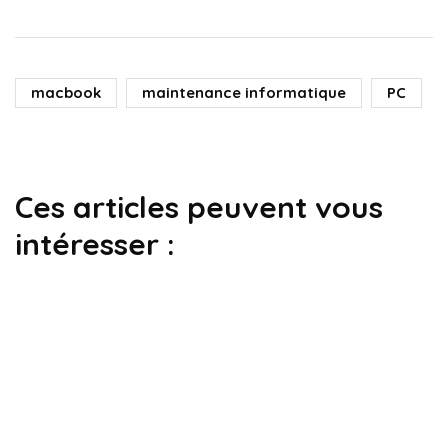
macbook
maintenance informatique
PC
Ces articles peuvent vous
intéresser :
dépanner son ordinateur
droit
guide informatique
tpe/pme
Escroquerie au faux support technique
Par
Ivry
9 mai 2026