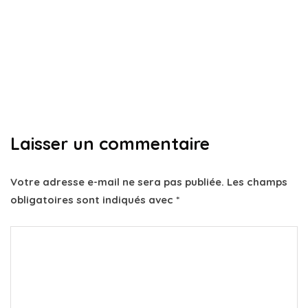
Mon ordinateur ne charge plus : les
solutions concrètes !
Par
Ivry
13 décembre 2024
Laisser un commentaire
Votre adresse e-mail ne sera pas publiée.
Les champs
obligatoires sont indiqués avec
*