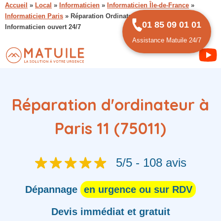
Accueil
»
Local
»
Informaticien
»
Informaticien Île-de-France
»
Informaticien Paris
»
Réparation Ordinateur Paris 11 (75011) :
01 85 09 01 01
Informaticien ouvert 24/7
Assistance Matuile 24/7
Réparation d'ordinateur à
Paris 11 (75011)
5/5 - 108 avis
Dépannage
en urgence ou sur RDV
Devis immédiat et gratuit