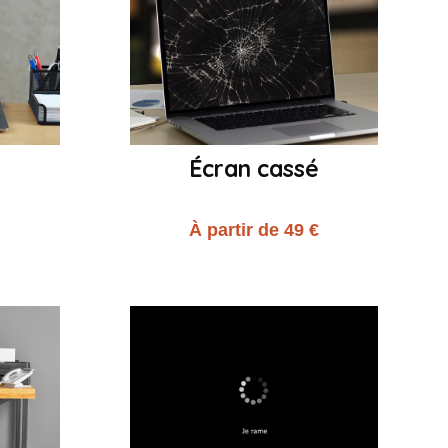
Écran cassé
€
À partir de 49 €