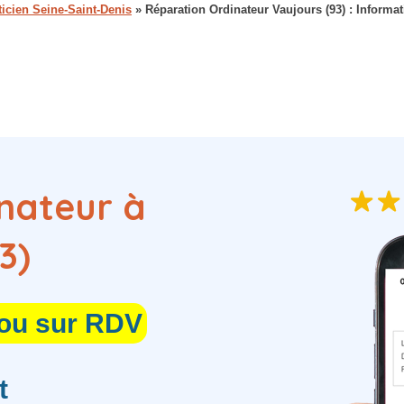
ticien Seine-Saint-Denis
»
Réparation Ordinateur Vaujours (93) : Informati
nateur à
3)
 ou sur RDV
t