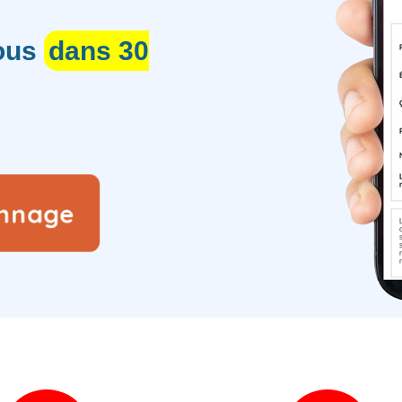
vous
dans 30
annage