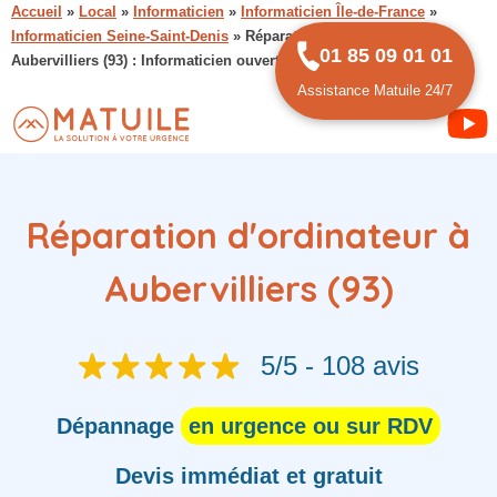
Accueil
»
Local
»
Informaticien
»
Informaticien Île-de-France
»
Informaticien Seine-Saint-Denis
»
Réparation d’ordinateur à
01 85 09 01 01
Aubervilliers (93) : Informaticien ouvert 24h/24 et 7j/7
Assistance Matuile 24/7
Réparation d'ordinateur à
Aubervilliers (93)
5/5 - 108 avis
Dépannage
en urgence ou sur RDV
Devis immédiat et gratuit