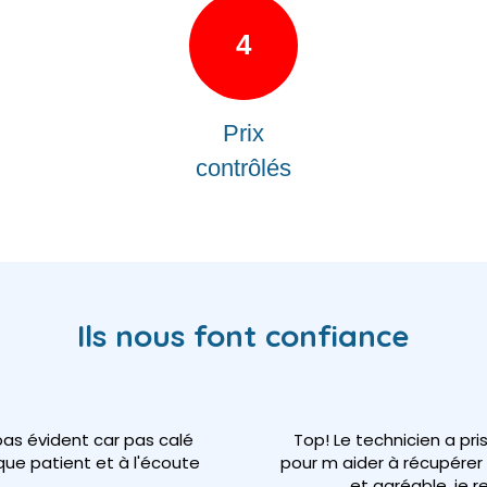
4
Prix
contrôlés
Ils nous font confiance
Top! Le technicien a pris tout le temps né
 informatique patient et à l'écoute
pour m aider à récupérer mon compte, prof
et agréable, je recommande à 100