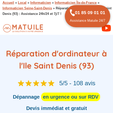
Accueil
»
Local
»
Informaticien
»
Informaticien Île-de-France
»
Informaticien Seine-Saint-Denis
»
Réparation d’ordinateur à l’Ile Saint
01 85 09 01 01
Denis (93) : Assistance 24h/24 et 7j/7 !
Assistance Matuile 24/7
Réparation d'ordinateur à
l'Ile Saint Denis (93)
5/5 - 108 avis
Dépannage
en urgence ou sur RDV
Devis immédiat et gratuit