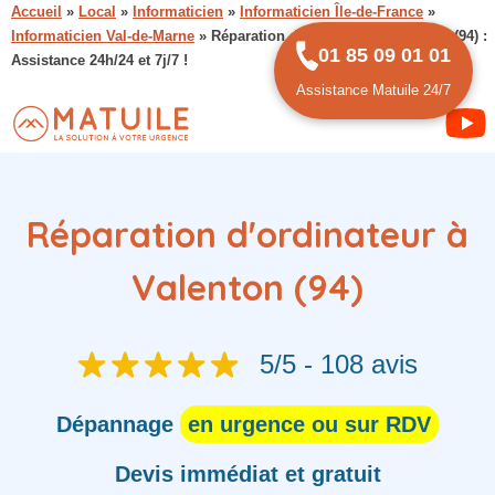
Accueil
»
Local
»
Informaticien
»
Informaticien Île-de-France
»
Informaticien Val-de-Marne
»
Réparation d’ordinateur à Valenton (94) :
01 85 09 01 01
Assistance 24h/24 et 7j/7 !
Assistance Matuile 24/7
Réparation d'ordinateur à
Valenton (94)
5/5 - 108 avis
Dépannage
en urgence ou sur RDV
Devis immédiat et gratuit