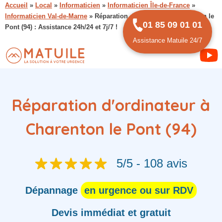
Accueil
»
Local
»
Informaticien
»
Informaticien Île-de-France
»
Informaticien Val-de-Marne
»
Réparation d’ordinateur à Charenton le
01 85 09 01 01
Pont (94) : Assistance 24h/24 et 7j/7 !
Assistance Matuile 24/7
Réparation d'ordinateur à
Charenton le Pont (94)
5/5 - 108 avis
Dépannage
en urgence ou sur RDV
Devis immédiat et gratuit