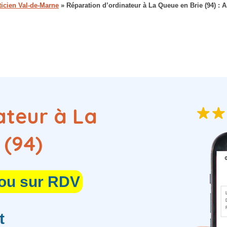
ticien Val-de-Marne
»
Réparation d’ordinateur à La Queue en Brie (94) : As
ateur à La
 (94)
 ou sur RDV
t