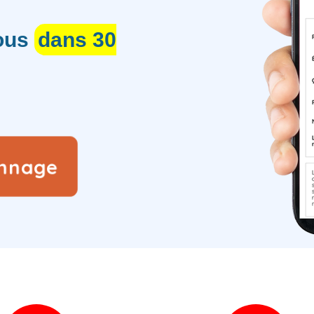
vous
dans 30
annage