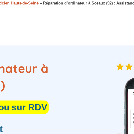
ticien Hauts-de-Seine
»
Réparation d’ordinateur à Sceaux (92) : Assistance
nateur à
)
 ou sur RDV
t