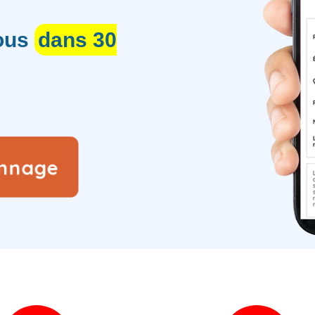
vous
dans 30
annage