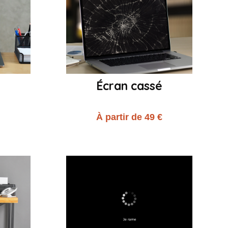
Écran cassé
€
À partir de 49 €