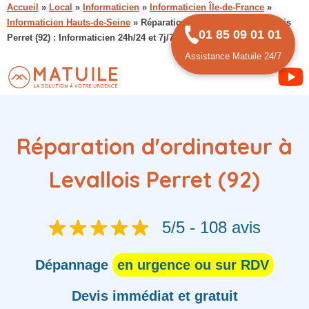
Accueil
»
Local
»
Informaticien
»
Informaticien Île-de-France
»
Informaticien Hauts-de-Seine
»
Réparation d’ordinateur à Levallois
01 85 09 01 01
Perret (92) : Informaticien 24h/24 et 7j/7
Assistance Matuile 24/7
Réparation d'ordinateur à
Levallois Perret (92)
5/5 - 108 avis
Dépannage
en urgence ou sur RDV
Devis immédiat et gratuit