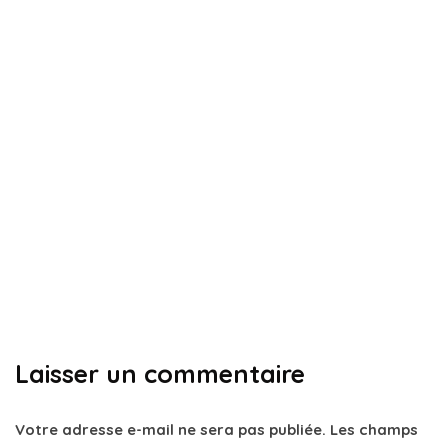
impayés
titre exécutoire
Titre exécutoire : Comment obtenir un
délai de paiement ?
Par
Louise
20 novembre 2024
Laisser un commentaire
Votre adresse e-mail ne sera pas publiée.
Les champs