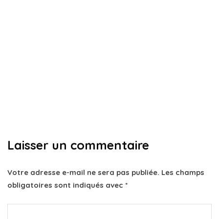
impayés
titre exécutoire
Titre exécutoire : Comment obtenir un
délai de paiement ?
Par
Louise
20 novembre 2024
Laisser un commentaire
Votre adresse e-mail ne sera pas publiée.
Les champs
obligatoires sont indiqués avec
*