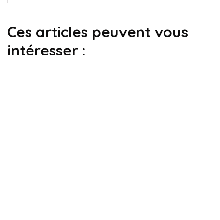
Ces articles peuvent vous
intéresser :
impayés
saisie de biens
Quel meuble peut être saisi par un
huissier ?
Par
Louise
21 novembre 2024