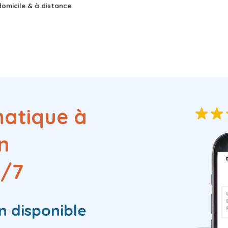
omicile & à distance
matique à
n
j/7
n
disponible