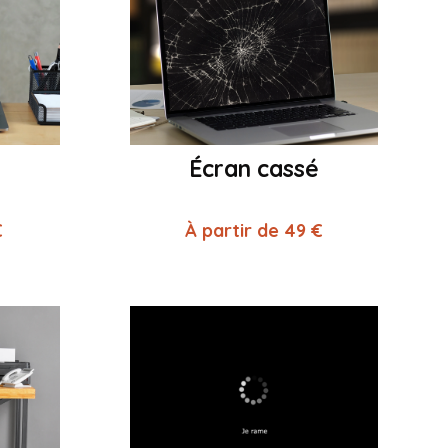
Écran cassé
€
À partir de 49 €