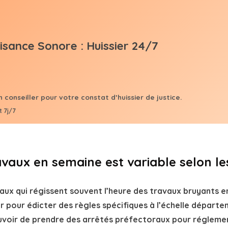
 7j/7
avaux en semaine est variable selon le
aux qui régissent souvent l’heure des travaux bruyants 
 pour édicter des règles spécifiques à l’échelle départe
uvoir de prendre des arrêtés préfectoraux pour réglement
ores causées par les travaux.
 peuvent être mis en place dans des situations où une h
ns les départements avec des zones touristiques sensible
 urbaines très densément peuplées. Par exemple, un préfe
ruyants pendant la période estivale ou d’interdire certai
ité des habitants et des visiteurs.