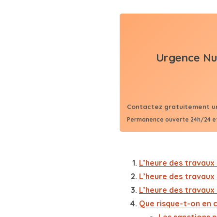
Urgence Nui
Contactez gratuitement un 
Permanence ouverte 24h/24 et
L’heure des travaux
L’heure des travaux 
L’heure des travaux 
Que risque-t-on en 
Les sanctions 
Les sanctions c
Les sanctions s
Les sanctions 