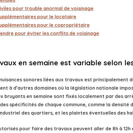
endre pour éviter les conflits de voisinage
ravaux en semaine est variable selon 
 nuisances sonores liées aux travaux est principalement d
ent à d’autres domaines où la législation nationale impo
aux bruyants en semaine sont fixés localement par des
arr
des spécificités de chaque commune, comme la densité de
ndustriel des quartiers, et les plaintes éventuelles des ha
utorisés pour faire des travaux peuvent aller de 8h à 12h 
 pour
faire des travaux le samedi
ou pour
faire des trava
rtant de noter que ces horaires peuvent être plus restric