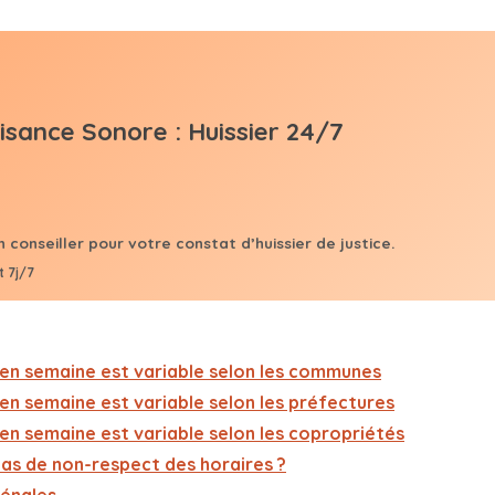
sance Sonore : Huissier 24/7
conseiller pour votre constat d’huissier de justice.
 7j/7
 en semaine est variable selon les communes
en semaine est variable selon les préfectures
en semaine est variable selon les copropriétés
cas de non-respect des horaires ?
pénales
iviles pour trouble anormal de voisinage
upplémentaires pour le locataire
supplémentaires pour le copropriétaire