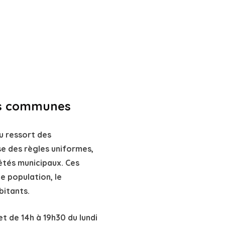
les communes
u ressort des
se des règles uniformes,
êtés municipaux
. Ces
 population, le
bitants.
et de 14h à 19h30 du lundi
ux le dimanche
sont
tifs ou extensifs dans