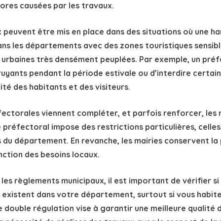
ctorales viennent compléter, et parfois renforcer, les r
é préfectoral impose des restrictions particulières, celles
u département. En revanche, les mairies conservent la p
onction des besoins locaux.
r les règlements municipaux, il est important de vérifier s
 existent dans votre département, surtout si vous habite
 double régulation vise à garantir une meilleure qualité d
la nécessité de réaliser des travaux avec le respect de la t
oraux relatifs à l’heure des travaux en semaine :
de la Savoie
: les jours ouvrables de 8h30 à 12h et de 14h 
du Lot
:
les jours ouvrables de 8h30 à 12h et de 14h30 à 19
e la Seine Maritime
:
les jours ouvrables de 8h30 à 12h et