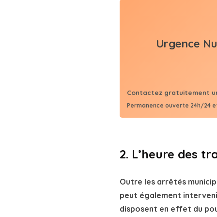
Permanence ouverte 24h/24 et
2. L’heure des tr
Outre les arrêtés municip
peut également intervenir
disposent en effet du po
compris les nuisances son
Ces arrêtés préfectoraux
est nécessaire, comme da
spécifiques, ou des zones
les horaires de travaux b
pour protéger la tranquill