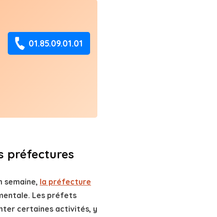
s préfectures
en semaine,
la préfecture
mentale. Les préfets
er certaines activités, y
armonisation des règles
s, des secteurs à risques
t peut décider de limiter
ns travaux les week-ends