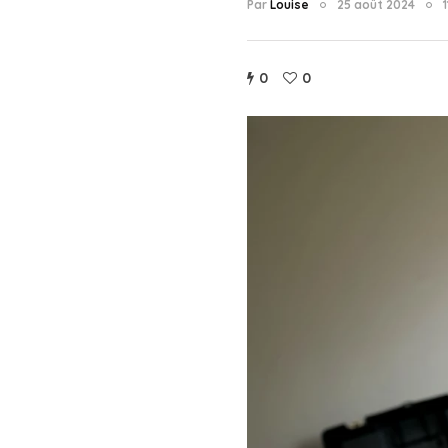
Par
Louise
25 août 2024
0
0