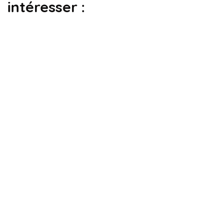
intéresser :
dépanner son ordinateur
droit
guide informatique
tpe/pme
Escroquerie au faux support technique
Par
Ivry
9 mai 2026
dépanner son ordinateur
guide informatique
Mon ordinateur ne charge plus : les
solutions concrètes !