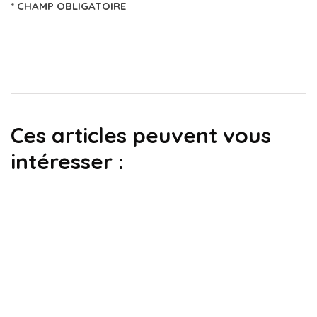
* CHAMP OBLIGATOIRE
Ces articles peuvent vous
intéresser :
annuaire huissier de justice
Étude Sémaphore
Par
Noémie
17 août 2024