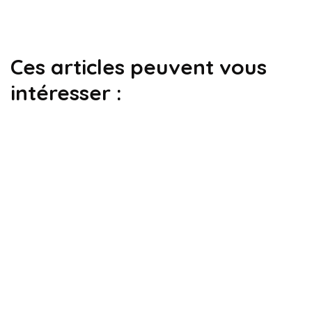
Ces articles peuvent vous
intéresser :
dictionnaire informatique
Publipostage : Définition informatique
Par
Lucas Noël
2 décembre 2024