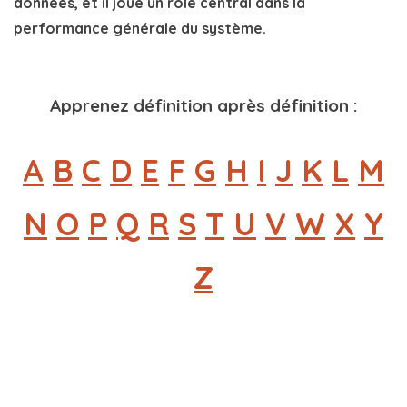
données, et il joue un rôle central dans la
performance générale du système.
Apprenez définition après définition :
A
B
C
D
E
F
G
H
I
J
K
L
M
N
O
P
Q
R
S
T
U
V
W
X
Y
Z