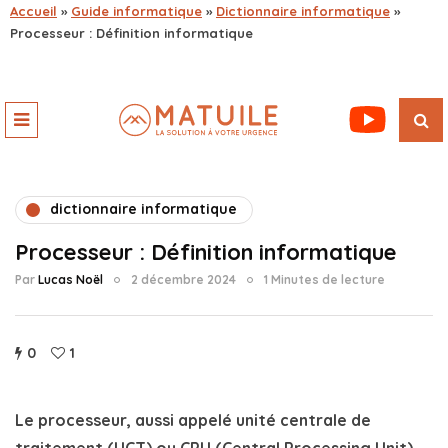
Accueil
»
Guide informatique
»
Dictionnaire informatique
»
Processeur : Définition informatique
dictionnaire informatique
Processeur : Définition informatique
Par
Lucas Noël
2 décembre 2024
1 Minutes de lecture
0
1
Le
processeur
, aussi appelé
unité centrale de
traitement
(UCT) ou
CPU
(Central Processing Unit),