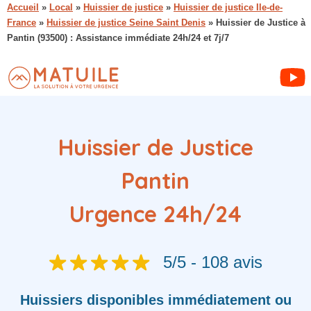
Accueil
»
Local
»
Huissier de justice
»
Huissier de justice Ile-de-
France
»
Huissier de justice Seine Saint Denis
»
Huissier de Justice à
Pantin (93500) : Assistance immédiate 24h/24 et 7j/7
Huissier de Justice
Pantin
Urgence 24h/24
5/5 - 108 avis
Huissiers
disponibles immédiatement ou