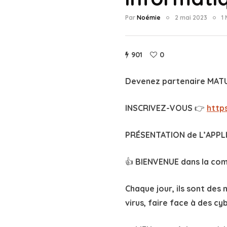
Par
Noémie
2 mai 2023
1
901
0
Devenez partenaire MAT
INSCRIVEZ-VOUS 👉
http
PRÉSENTATION de L’APPL
👍 BIENVENUE dans la c
Chaque jour, ils sont des
virus, faire face à des c