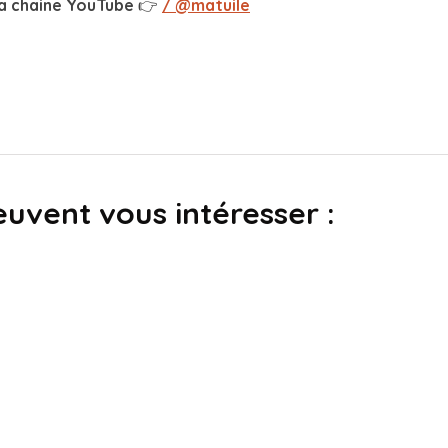
 la chaine YouTube 👉
/ @matuile
euvent vous intéresser :
direct
Devenez partenaire Plombier-Chauffagiste
Par
Noémie
2 mai 2023