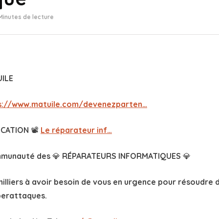
 Minutes de lecture
UILE
s://www.matuile.com/devenezparten…
ICATION
📽
Le réparateur inf…
ommunauté des 💎 RÉPARATEURS INFORMATIQUES 💎
 milliers à avoir besoin de vous en urgence pour résoudre
yberattaques.