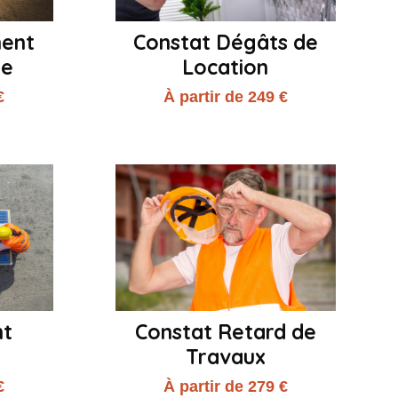
ment
Constat Dégâts de
me
Location
€
À partir de 249 €
nt
Constat Retard de
Travaux
€
À partir de 279 €