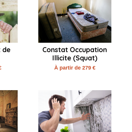
t de
Constat Occupation
Illicite (Squat)
€
À partir de 279 €