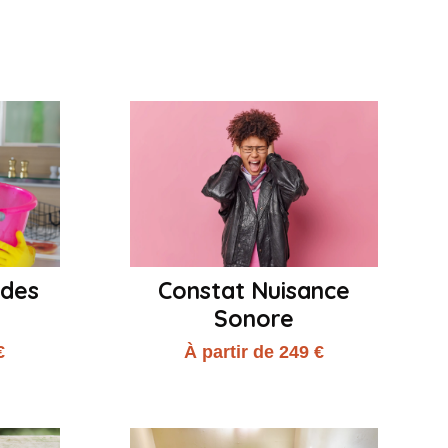
 des
Constat Nuisance
Sonore
€
À partir de 249 €