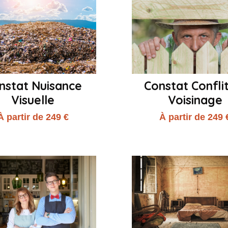
nstat Nuisance
Constat Confli
Visuelle
Voisinage
À partir de 249 €
À partir de 249 