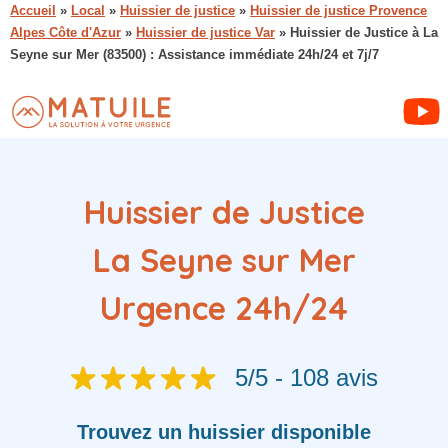
Accueil
»
Local
»
Huissier de justice
»
Huissier de justice Provence
Alpes Côte d'Azur
»
Huissier de justice Var
»
Huissier de Justice à La
Seyne sur Mer (83500) : Assistance immédiate 24h/24 et 7j/7
Huissier de Justice
La Seyne sur Mer
Urgence 24h/24
5/5 - 108 avis
Trouvez
un huissier
disponible