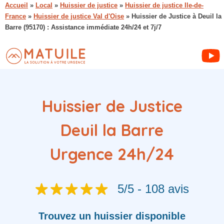
Accueil
»
Local
»
Huissier de justice
»
Huissier de justice Ile-de-
France
»
Huissier de justice Val d'Oise
»
Huissier de Justice à Deuil la
Barre (95170) : Assistance immédiate 24h/24 et 7j/7
Huissier de Justice
Deuil la Barre
Urgence 24h/24
5/5 - 108 avis
Trouvez
un huissier
disponible