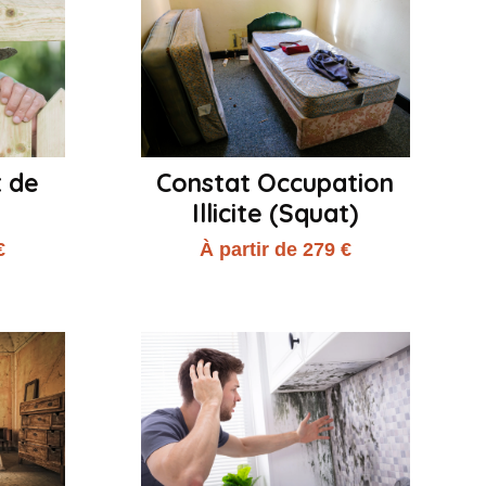
t de
Constat Occupation
Illicite (Squat)
€
À partir de 279 €