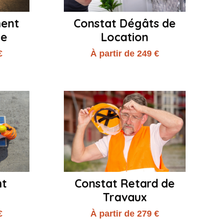
ment
Constat Dégâts de
me
Location
€
À partir de 249 €
nt
Constat Retard de
Travaux
€
À partir de 279 €