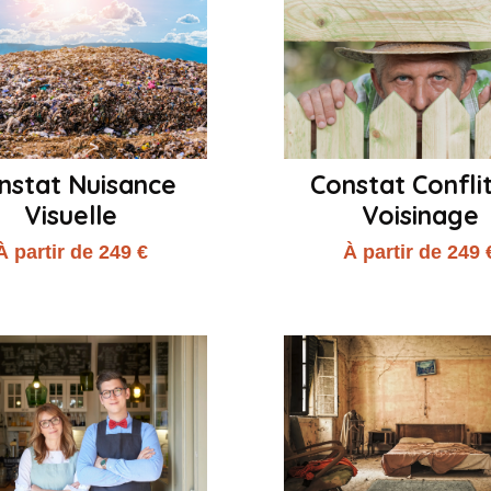
nstat Nuisance
Constat Confli
Visuelle
Voisinage
À partir de 249 €
À partir de 249 