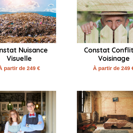
nstat Nuisance
Constat Confli
Visuelle
Voisinage
À partir de 249 €
À partir de 249 