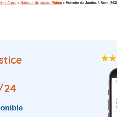
hône Alpes
»
Huissier de justice Rhône
»
Huissier de Justice à Bron (693
stice
/24
onible