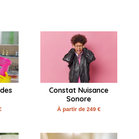
 des
Constat Nuisance
Sonore
€
À partir de 249 €