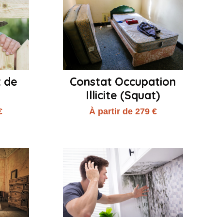
t de
Constat Occupation
Illicite (Squat)
€
À partir de 279 €