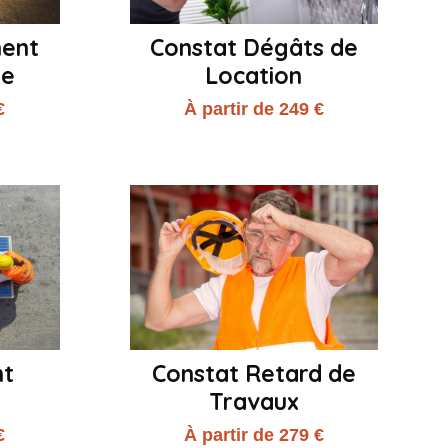
ment
Constat Dégâts de
me
Location
€
À partir de 249 €
nt
Constat Retard de
Travaux
€
À partir de 279 €